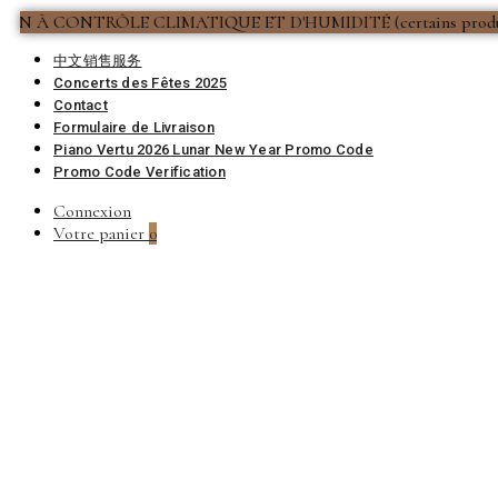
ONTRÔLE CLIMATIQUE ET D'HUMIDITÉ (certains produits exclus) ***
中文销售服务
Concerts des Fêtes 2025
Contact
PIANO
Formulaire de Livraison
Piano Vertu 2026 Lunar New Year Promo Code
Promo Code Verification
Connexion
Votre panier
0