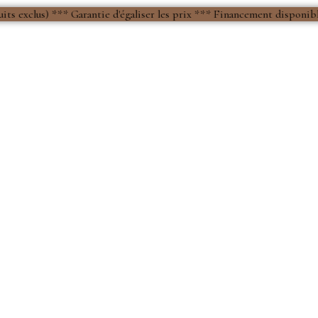
 Garantie d'égaliser les prix *** Financement disponible *** | 
S + ACCESSOIRES
ACADÉMIE
SERVICES
CONTACT